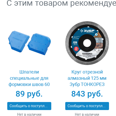
С этим товаром рекоменду
Шпатели
Круг отрезной
специальные для
алмазный 125 мм
формовки швов 60
Зубр ТОНКОРЕЗ
мм Stayer 10165-H2
36659-125_z01
89 руб.
843 руб.
Сообщить о поступлении
Сообщить о поступлении
Нет в наличии
Нет в наличии