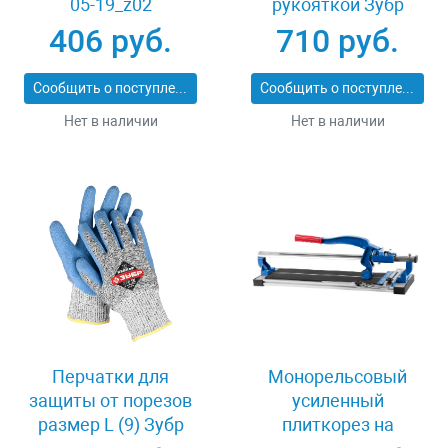
05-19_z02
рукояткой Зубр
ПРОФИ 20531-
406 руб.
710 руб.
450_z02
Сообщить о поступлении
Сообщить о поступлении
Нет в наличии
Нет в наличии
Перчатки для
Монорельсовый
защиты от порезов
усиленный
размер L (9) Зубр
плиткорез на