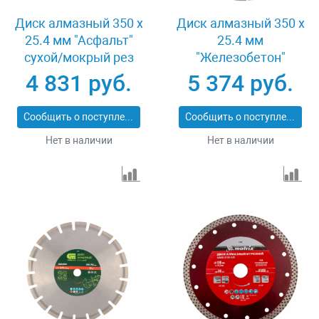
Диск алмазный 350 х
Диск алмазный 350 х
25.4 мм "Асфальт"
25.4 мм
сухой/мокрый рез
"Железобетон"
Pro Matrix 731073
сухой/мокрый рез
4 831 руб.
5 374 руб.
Pro Matrix 731103
Сообщить о поступлении
Сообщить о поступлении
Нет в наличии
Нет в наличии