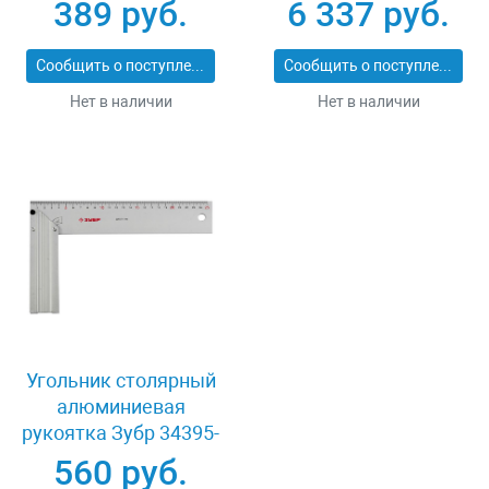
11277-L
подшипниках 500 мм
389 руб.
6 337 руб.
Зубр ПРОФИ 33193-
50_z01
Сообщить о поступлении
Сообщить о поступлении
Нет в наличии
Нет в наличии
Угольник столярный
алюминиевая
рукоятка Зубр 34395-
30
560 руб.