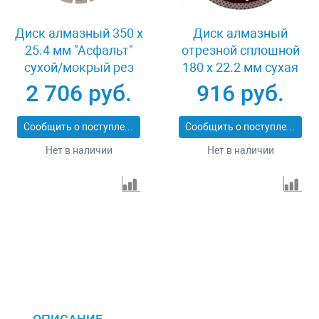
Диск алмазный 350 х
Диск алмазный
25.4 мм "Асфальт"
отрезной сплошной
сухой/мокрый рез
180 х 22.2 мм сухая
Сибртех 731013
резка Matrix
2 706 руб.
916 руб.
Professional 73128
Сообщить о поступлении
Сообщить о поступлении
Нет в наличии
Нет в наличии