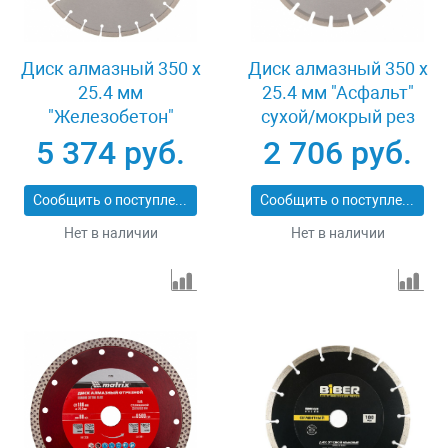
Диск алмазный 350 х
Диск алмазный 350 х
25.4 мм
25.4 мм "Асфальт"
"Железобетон"
сухой/мокрый рез
сухой/мокрый рез
Сибртех 731013
5 374 руб.
2 706 руб.
Pro Matrix 731103
Сообщить о поступлении
Сообщить о поступлении
Нет в наличии
Нет в наличии