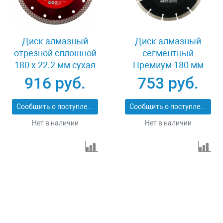
Диск алмазный
Диск алмазный
отрезной сплошной
сегментный
180 х 22.2 мм сухая
Премиум 180 мм
резка Matrix
10/50 Biber 70265
916 руб.
753 руб.
Professional 73128
Сообщить о поступлении
Сообщить о поступлении
Нет в наличии
Нет в наличии