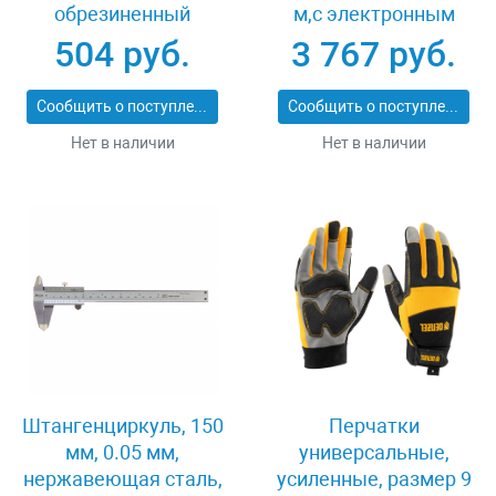
обрезиненный
м,с электронным
корпус Gross 32561
угломером Matrix
504 руб.
3 767 руб.
38016
Сообщить о поступлении
Сообщить о поступлении
Нет в наличии
Нет в наличии
Штангенциркуль, 150
Перчатки
мм, 0.05 мм,
универсальные,
нержавеющая сталь,
усиленные, размер 9