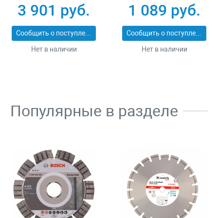
с глубиномером
Denzel 67990
3 901 руб.
1 089 руб.
Gross 31671
Сообщить о поступлении
Сообщить о поступлении
Нет в наличии
Нет в наличии
Популярные в разделе