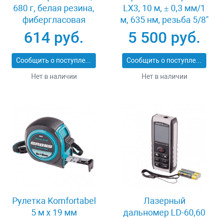
680 г, белая резина,
LX3, 10 м, ± 0,3 мм/1
фибергласовая
м, 635 нм, резьба 5/8"
рукоятка Сибртех
Denzel 35070
614 руб.
5 500 руб.
11168
Сообщить о поступлении
Сообщить о поступлении
Нет в наличии
Нет в наличии
Рулетка Komfortabel
Лазерный
5 м х 19 мм
дальномер LD-60,60