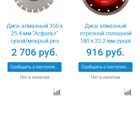
Диск алмазный 350 х
Диск алмазный
25.4 мм "Асфальт"
отрезной сплошной
сухой/мокрый рез
180 х 22.2 мм сухая
Сибртех 731013
резка Matrix
2 706 руб.
916 руб.
Professional 73128
Сообщить о поступлении
Сообщить о поступлении
Нет в наличии
Нет в наличии