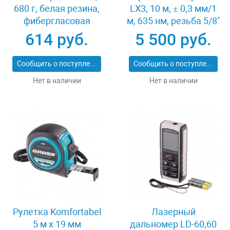
680 г, белая резина,
LX3, 10 м, ± 0,3 мм/1
фибергласовая
м, 635 нм, резьба 5/8"
рукоятка Сибртех
Denzel 35070
614 руб.
5 500 руб.
11168
Сообщить о поступлении
Сообщить о поступлении
Нет в наличии
Нет в наличии
Рулетка Komfortabel
Лазерный
5 м х 19 мм
дальномер LD-60,60