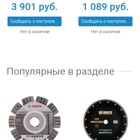
с глубиномером
Denzel 67990
3 901 руб.
1 089 руб.
Gross 31671
Сообщить о поступлении
Сообщить о поступлении
Нет в наличии
Нет в наличии
Популярные в разделе