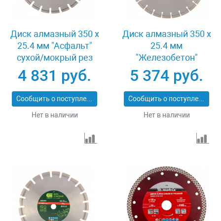
Диск алмазный 350 х
Диск алмазный 350 х
25.4 мм "Асфальт"
25.4 мм
сухой/мокрый рез
"Железобетон"
Pro Matrix 731073
сухой/мокрый рез
4 831 руб.
5 374 руб.
Pro Matrix 731103
Сообщить о поступлении
Сообщить о поступлении
Нет в наличии
Нет в наличии