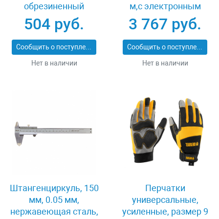
обрезиненный
м,с электронным
корпус Gross 32561
угломером Matrix
504 руб.
3 767 руб.
38016
Сообщить о поступлении
Сообщить о поступлении
Нет в наличии
Нет в наличии
Штангенциркуль, 150
Перчатки
мм, 0.05 мм,
универсальные,
нержавеющая сталь,
усиленные, размер 9