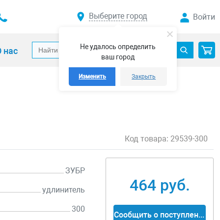
Выберите город
Войти
Не удалось определить
 нас
ваш город
Изменить
Закрыть
Код товара:
29539-300
ЗУБР
464 руб.
удлинитель
300
Сообщить о поступлении