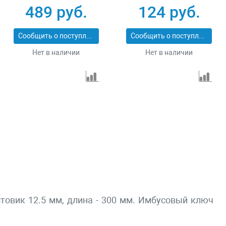
биметаллической
ПРОФИ 29520
489 руб.
124 руб.
коронки 32-200 мм
Stayer
Сообщить о поступлении
Сообщить о поступлении
PROFESSIONAL
Нет в наличии
Нет в наличии
29548
товик 12.5 мм, длина - 300 мм. Имбусовый ключ