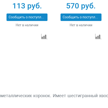
PROFESSIONAL
Power Change
113 руб.
570 руб.
29552-06
2608584682
Сообщить о поступлении
Сообщить о поступлении
Нет в наличии
Нет в наличии
иметаллических коронок. Имеет шестигранный хвос