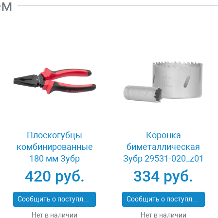
ем
Плоскогубцы
Коронка
комбинированные
биметаллическая
180 мм Зубр
Зубр 29531-020_z01
МАСТЕР 22015-1-
420 руб.
334 руб.
18_z01
Сообщить о поступлении
Сообщить о поступлении
Нет в наличии
Нет в наличии