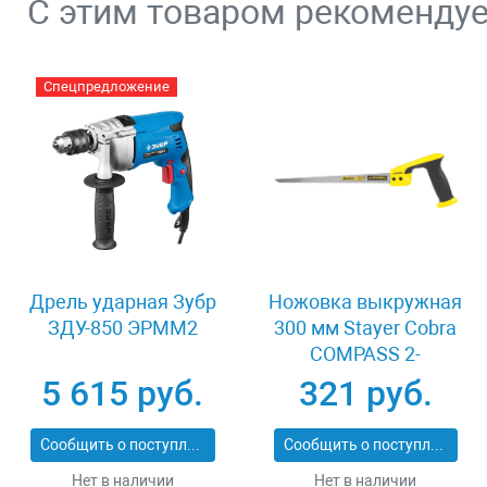
С этим товаром рекоменду
Спецпредложение
Дрель ударная Зубр
Ножовка выкружная
ЗДУ-850 ЭРММ2
300 мм Stayer Cobra
COMPASS 2-
15087_z02
5 615 руб.
321 руб.
Сообщить о поступлении
Сообщить о поступлении
Нет в наличии
Нет в наличии