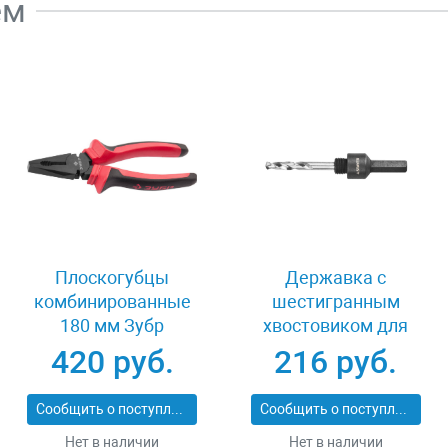
ем
Плоскогубцы
Державка с
комбинированные
шестигранным
180 мм Зубр
хвостовиком для
МАСТЕР 22015-1-
биметаллической
420 руб.
216 руб.
18_z01
коронки 13-30 мм
Stayer
Сообщить о поступлении
Сообщить о поступлении
PROFESSIONAL
Нет в наличии
Нет в наличии
29549