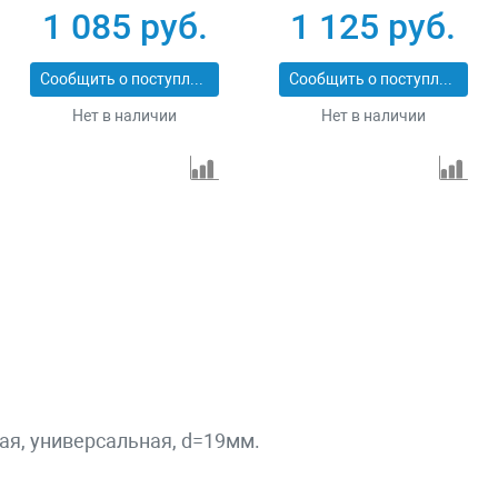
PROFESSIONAL
ПРОФИ 29514-57
1 085 руб.
1 125 руб.
29547-114
Сообщить о поступлении
Сообщить о поступлении
Нет в наличии
Нет в наличии
я, универсальная, d=19мм.