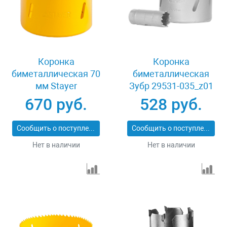
Коронка
Коронка
биметаллическая 70
биметаллическая
мм Stayer
Зубр 29531-035_z01
PROFESSIONAL
670 руб.
528 руб.
29547-070
Сообщить о поступлении
Сообщить о поступлении
Нет в наличии
Нет в наличии