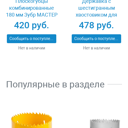
Плоскогубцы
Державка с
комбинированные
шестигранным
180 мм Зубр МАСТЕР
хвостовиком для
22015-1-18_z01
биметаллической
420 руб.
478 руб.
коронки 32-200 мм
Stayer
Сообщить о поступлении
Сообщить о поступлении
PROFESSIONAL 29550
Нет в наличии
Нет в наличии
Популярные в разделе