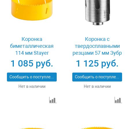
Коронка
Коронка с
биметаллическая
твердосплавными
114 мм Stayer
резцами 57 мм Зубр
PROFESSIONAL
ПРОФИ 29514-57
1 085 руб.
1 125 руб.
29547-114
Сообщить о поступлении
Сообщить о поступлении
Нет в наличии
Нет в наличии