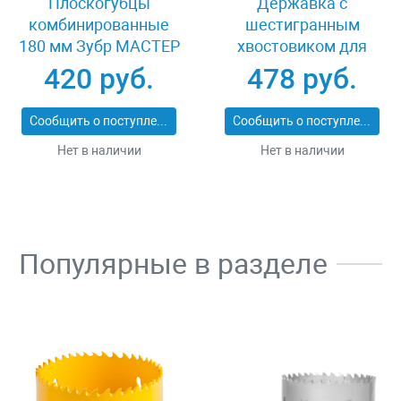
Плоскогубцы
Державка с
комбинированные
шестигранным
180 мм Зубр МАСТЕР
хвостовиком для
22015-1-18_z01
биметаллической
420 руб.
478 руб.
коронки 32-200 мм
Stayer
Сообщить о поступлении
Сообщить о поступлении
PROFESSIONAL 29550
Нет в наличии
Нет в наличии
Популярные в разделе