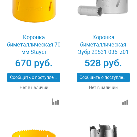
Коронка
Коронка
биметаллическая 70
биметаллическая
мм Stayer
Зубр 29531-035_z01
PROFESSIONAL
670 руб.
528 руб.
29547-070
Сообщить о поступлении
Сообщить о поступлении
Нет в наличии
Нет в наличии