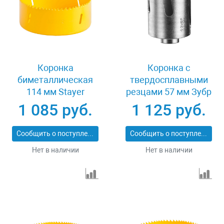
Коронка
Коронка с
биметаллическая
твердосплавными
114 мм Stayer
резцами 57 мм Зубр
PROFESSIONAL
ПРОФИ 29514-57
1 085 руб.
1 125 руб.
29547-114
Сообщить о поступлении
Сообщить о поступлении
Нет в наличии
Нет в наличии