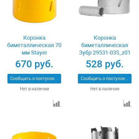
Коронка
Коронка
биметаллическая 70
биметаллическая
мм Stayer
Зубр 29531-035_z01
PROFESSIONAL
670 руб.
528 руб.
29547-070
Сообщить о поступлении
Сообщить о поступлении
Нет в наличии
Нет в наличии