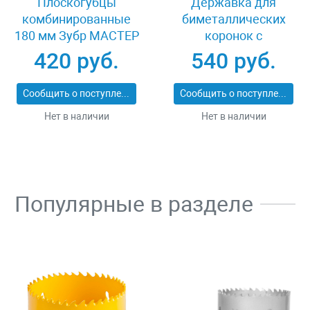
Плоскогубцы
Державка для
комбинированные
биметаллических
180 мм Зубр МАСТЕР
коронок с
22015-1-18_z01
центрирующим
420 руб.
540 руб.
сверлом Kraftool
29522
Сообщить о поступлении
Сообщить о поступлении
Нет в наличии
Нет в наличии
Популярные в разделе