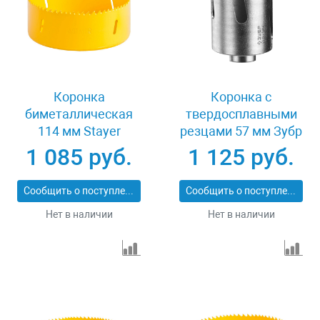
Коронка
Коронка с
биметаллическая
твердосплавными
114 мм Stayer
резцами 57 мм Зубр
PROFESSIONAL
ПРОФИ 29514-57
1 085 руб.
1 125 руб.
29547-114
Сообщить о поступлении
Сообщить о поступлении
Нет в наличии
Нет в наличии