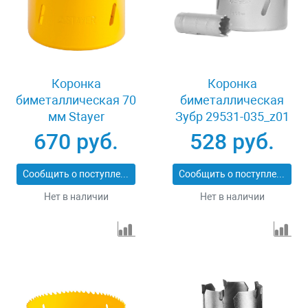
Коронка
Коронка
биметаллическая 70
биметаллическая
мм Stayer
Зубр 29531-035_z01
PROFESSIONAL
670 руб.
528 руб.
29547-070
Сообщить о поступлении
Сообщить о поступлении
Нет в наличии
Нет в наличии