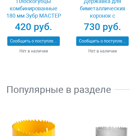
Плоскогубцы
Державка для
комбинированные
биметаллических
180 мм Зубр МАСТЕР
коронок с
22015-1-18_z01
центрирующим
420 руб.
730 руб.
сверлом Kraftool
29524
Сообщить о поступлении
Сообщить о поступлении
Нет в наличии
Нет в наличии
Популярные в разделе