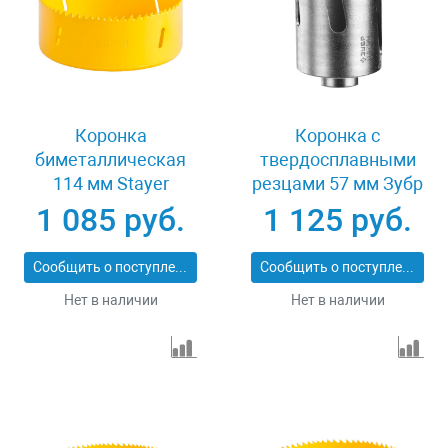
Коронка
Коронка с
биметаллическая
твердосплавными
114 мм Stayer
резцами 57 мм Зубр
PROFESSIONAL
ПРОФИ 29514-57
1 085 руб.
1 125 руб.
29547-114
Сообщить о поступлении
Сообщить о поступлении
Нет в наличии
Нет в наличии