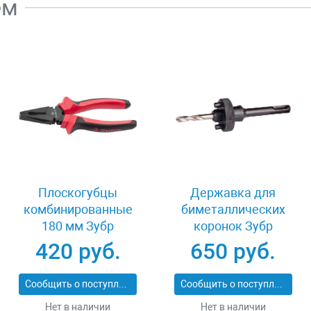
ем
Плоскогубцы
Державка для
комбинированные
биметаллических
180 мм Зубр
коронок Зубр
МАСТЕР 22015-1-
29536_z01
420 руб.
650 руб.
18_z01
Сообщить о поступлении
Сообщить о поступлении
Нет в наличии
Нет в наличии