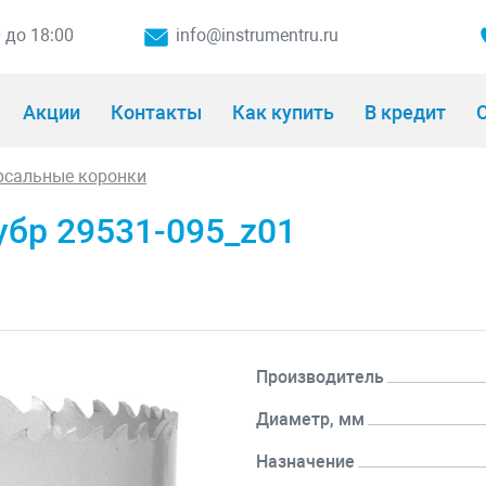
0 до 18:00
info@instrumentru.ru
Акции
Контакты
Как купить
В кредит
О
рсальные коронки
убр 29531-095_z01
Производитель
Диаметр, мм
Назначение