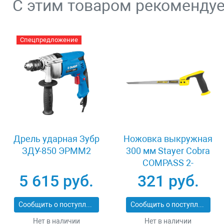
С этим товаром рекоменду
Спецпредложение
Дрель ударная Зубр
Ножовка выкружная
ЗДУ-850 ЭРММ2
300 мм Stayer Cobra
COMPASS 2-
15087_z02
5 615 руб.
321 руб.
Сообщить о поступлении
Сообщить о поступлении
Нет в наличии
Нет в наличии