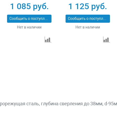
PROFESSIONAL
ПРОФИ 29514-57
1 085 руб.
1 125 руб.
29547-114
Сообщить о поступлении
Сообщить о поступлении
Нет в наличии
Нет в наличии
орежущая сталь, глубина сверления до 38мм, d-95м