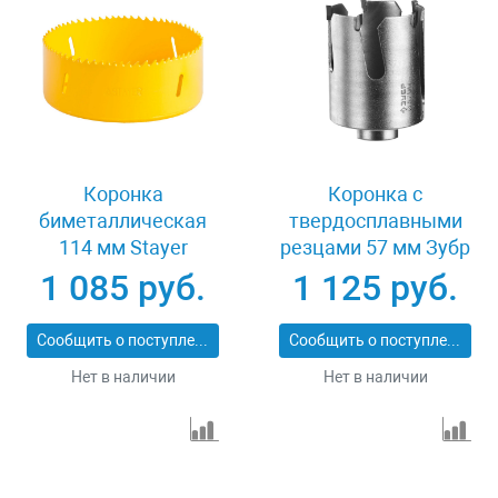
Коронка
Коронка с
биметаллическая
твердосплавными
114 мм Stayer
резцами 57 мм Зубр
PROFESSIONAL
ПРОФИ 29514-57
1 085 руб.
1 125 руб.
29547-114
Сообщить о поступлении
Сообщить о поступлении
Нет в наличии
Нет в наличии