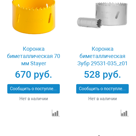
Коронка
Коронка
биметаллическая 70
биметаллическая
мм Stayer
Зубр 29531-035_z01
PROFESSIONAL
670 руб.
528 руб.
29547-070
Сообщить о поступлении
Сообщить о поступлении
Нет в наличии
Нет в наличии