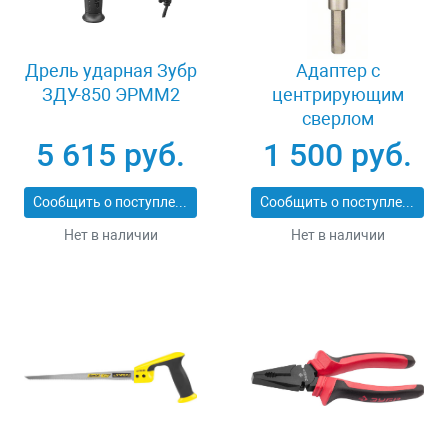
Дрель ударная Зубр
Адаптер c
ЗДУ-850 ЭРММ2
центрирующим
сверлом
шестигранный
5 615 руб.
1 500 руб.
хвостовик 8 мм
Bosch Power Change
Сообщить о поступлении
Сообщить о поступлении
2608584814
Нет в наличии
Нет в наличии