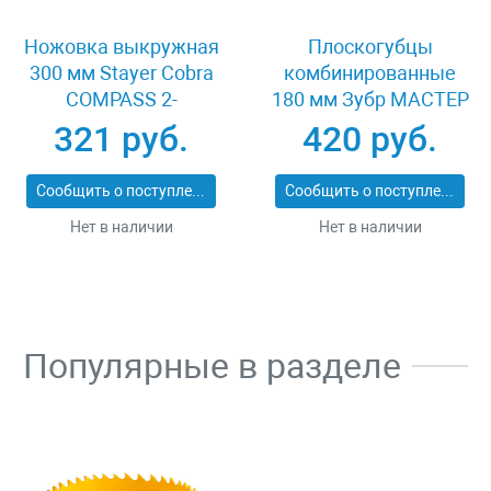
Ножовка выкружная
Плоскогубцы
300 мм Stayer Cobra
комбинированные
COMPASS 2-
180 мм Зубр МАСТЕР
15087_z02
22015-1-18_z01
321 руб.
420 руб.
Сообщить о поступлении
Сообщить о поступлении
Нет в наличии
Нет в наличии
Популярные в разделе