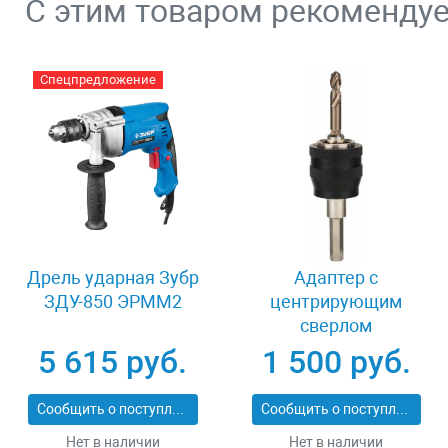
С этим товаром рекоменду
Спецпредложение
Дрель ударная Зубр
Адаптер c
ЗДУ-850 ЭРММ2
центрирующим
сверлом
шестигранный
5 615 руб.
1 500 руб.
хвостовик 8 мм
Bosch Power Change
Сообщить о поступлении
Сообщить о поступлении
2608584814
Нет в наличии
Нет в наличии