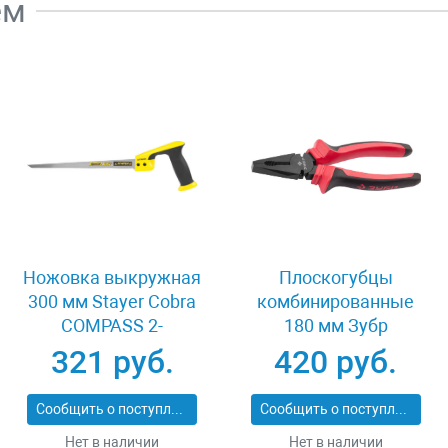
ем
Ножовка выкружная
Плоскогубцы
300 мм Stayer Cobra
комбинированные
COMPASS 2-
180 мм Зубр
15087_z02
МАСТЕР 22015-1-
321 руб.
420 руб.
18_z01
Сообщить о поступлении
Сообщить о поступлении
Нет в наличии
Нет в наличии