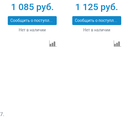
PROFESSIONAL
ПРОФИ 29514-57
1 085 руб.
1 125 руб.
29547-114
Сообщить о поступлении
Сообщить о поступлении
Нет в наличии
Нет в наличии
7.