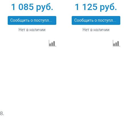
PROFESSIONAL
ПРОФИ 29514-57
1 085 руб.
1 125 руб.
29547-114
Сообщить о поступлении
Сообщить о поступлении
Нет в наличии
Нет в наличии
8.