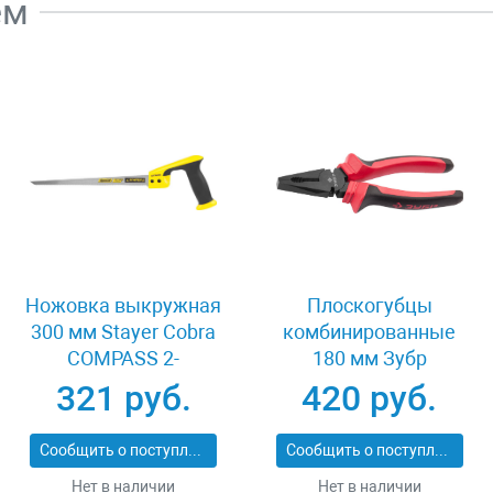
ем
Ножовка выкружная
Плоскогубцы
300 мм Stayer Cobra
комбинированные
COMPASS 2-
180 мм Зубр
15087_z02
МАСТЕР 22015-1-
321 руб.
420 руб.
18_z01
Сообщить о поступлении
Сообщить о поступлении
Нет в наличии
Нет в наличии