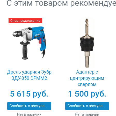
С этим товаром рекоменду
Спецпредложение
Дрель ударная Зубр
Адаптер c
ЗДУ-850 ЭРММ2
центрирующим
сверлом
шестигранный
5 615 руб.
1 500 руб.
хвостовик 8 мм
Bosch Power Change
Сообщить о поступлении
Сообщить о поступлении
2608584814
Нет в наличии
Нет в наличии