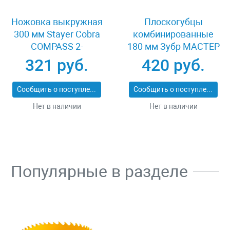
Ножовка выкружная
Плоскогубцы
300 мм Stayer Cobra
комбинированные
COMPASS 2-
180 мм Зубр МАСТЕР
15087_z02
22015-1-18_z01
321 руб.
420 руб.
Сообщить о поступлении
Сообщить о поступлении
Нет в наличии
Нет в наличии
Популярные в разделе