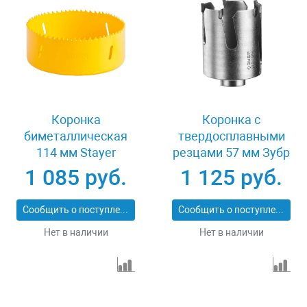
Коронка
Коронка с
биметаллическая
твердосплавными
114 мм Stayer
резцами 57 мм Зубр
PROFESSIONAL
ПРОФИ 29514-57
1 085 руб.
1 125 руб.
29547-114
Сообщить о поступлении
Сообщить о поступлении
Нет в наличии
Нет в наличии