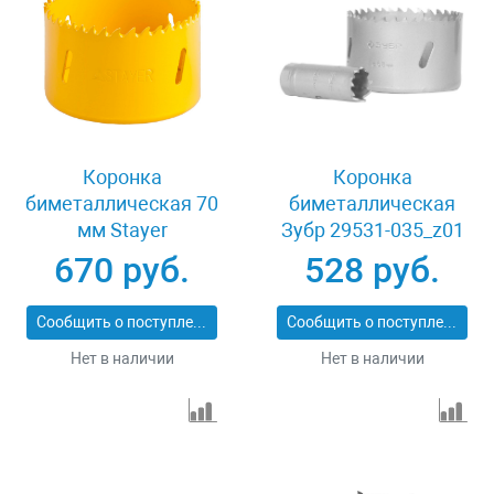
Коронка
Коронка
биметаллическая 70
биметаллическая
мм Stayer
Зубр 29531-035_z01
PROFESSIONAL
670 руб.
528 руб.
29547-070
Сообщить о поступлении
Сообщить о поступлении
Нет в наличии
Нет в наличии