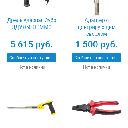
Дрель ударная Зубр
Адаптер c
ЗДУ-850 ЭРММ2
центрирующим
сверлом
шестигранный
5 615 руб.
1 500 руб.
хвостовик 8 мм
Bosch Power Change
Сообщить о поступлении
Сообщить о поступлении
2608584814
Нет в наличии
Нет в наличии