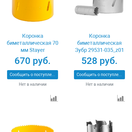
Коронка
Коронка
биметаллическая 70
биметаллическая
мм Stayer
Зубр 29531-035_z01
PROFESSIONAL
670 руб.
528 руб.
29547-070
Сообщить о поступлении
Сообщить о поступлении
Нет в наличии
Нет в наличии