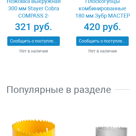
Ножовка выкружная
Плоскогубцы
300 мм Stayer Cobra
комбинированные
COMPASS 2-
180 мм Зубр МАСТЕР
15087_z02
22015-1-18_z01
321 руб.
420 руб.
Сообщить о поступлении
Сообщить о поступлении
Нет в наличии
Нет в наличии
Популярные в разделе