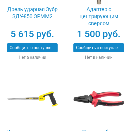
Дрель ударная Зубр
Адаптер c
ЗДУ-850 ЭРММ2
центрирующим
сверлом
шестигранный
5 615 руб.
1 500 руб.
хвостовик 8 мм
Bosch Power Change
Сообщить о поступлении
Сообщить о поступлении
2608584814
Нет в наличии
Нет в наличии