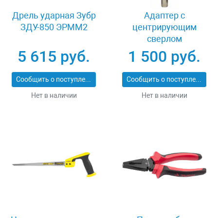
Дрель ударная Зубр
Адаптер c
ЗДУ-850 ЭРММ2
центрирующим
сверлом
шестигранный
5 615 руб.
1 500 руб.
хвостовик 8 мм
Bosch Power Change
Сообщить о поступлении
Сообщить о поступлении
2608584814
Нет в наличии
Нет в наличии