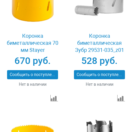
Коронка
Коронка
биметаллическая 70
биметаллическая
мм Stayer
Зубр 29531-035_z01
PROFESSIONAL
670 руб.
528 руб.
29547-070
Сообщить о поступлении
Сообщить о поступлении
Нет в наличии
Нет в наличии