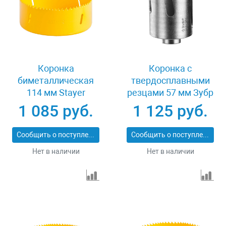
Коронка
Коронка с
биметаллическая
твердосплавными
114 мм Stayer
резцами 57 мм Зубр
PROFESSIONAL
ПРОФИ 29514-57
1 085 руб.
1 125 руб.
29547-114
Сообщить о поступлении
Сообщить о поступлении
Нет в наличии
Нет в наличии