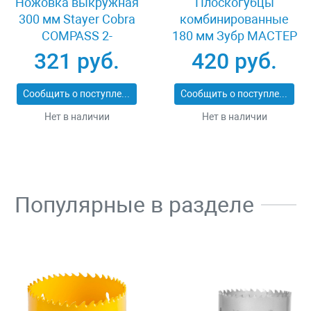
Ножовка выкружная
Плоскогубцы
300 мм Stayer Cobra
комбинированные
COMPASS 2-
180 мм Зубр МАСТЕР
15087_z02
22015-1-18_z01
321 руб.
420 руб.
Сообщить о поступлении
Сообщить о поступлении
Нет в наличии
Нет в наличии
Популярные в разделе