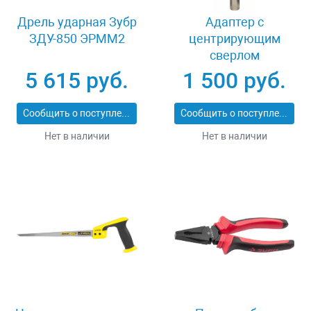
Дрель ударная Зубр
Адаптер c
ЗДУ-850 ЭРММ2
центрирующим
сверлом
шестигранный
5 615 руб.
1 500 руб.
хвостовик 8 мм
Bosch Power Change
Сообщить о поступлении
Сообщить о поступлении
2608584814
Нет в наличии
Нет в наличии