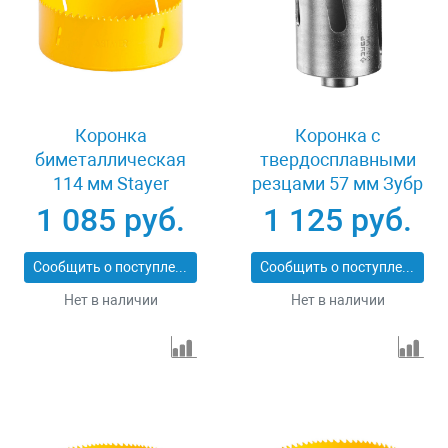
Коронка
Коронка с
биметаллическая
твердосплавными
114 мм Stayer
резцами 57 мм Зубр
PROFESSIONAL
ПРОФИ 29514-57
1 085 руб.
1 125 руб.
29547-114
Сообщить о поступлении
Сообщить о поступлении
Нет в наличии
Нет в наличии