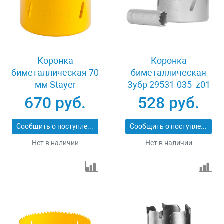
Коронка
Коронка
биметаллическая 70
биметаллическая
мм Stayer
Зубр 29531-035_z01
PROFESSIONAL
670 руб.
528 руб.
29547-070
Сообщить о поступлении
Сообщить о поступлении
Нет в наличии
Нет в наличии