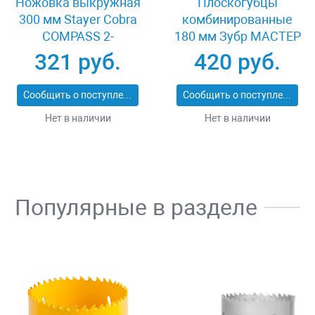
Ножовка выкружная
Плоскогубцы
300 мм Stayer Cobra
комбинированные
COMPASS 2-
180 мм Зубр МАСТЕР
15087_z02
22015-1-18_z01
321 руб.
420 руб.
Сообщить о поступлении
Сообщить о поступлении
Нет в наличии
Нет в наличии
Популярные в разделе