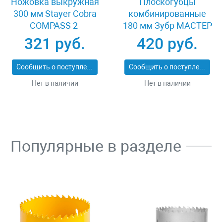
Ножовка выкружная
Плоскогубцы
300 мм Stayer Cobra
комбинированные
COMPASS 2-
180 мм Зубр МАСТЕР
15087_z02
22015-1-18_z01
321 руб.
420 руб.
Сообщить о поступлении
Сообщить о поступлении
Нет в наличии
Нет в наличии
Популярные в разделе