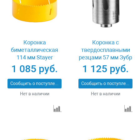
Коронка
Коронка с
биметаллическая
твердосплавными
114 мм Stayer
резцами 57 мм Зубр
PROFESSIONAL
ПРОФИ 29514-57
1 085 руб.
1 125 руб.
29547-114
Сообщить о поступлении
Сообщить о поступлении
Нет в наличии
Нет в наличии