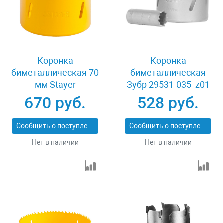
Коронка
Коронка
биметаллическая 70
биметаллическая
мм Stayer
Зубр 29531-035_z01
PROFESSIONAL
670 руб.
528 руб.
29547-070
Сообщить о поступлении
Сообщить о поступлении
Нет в наличии
Нет в наличии