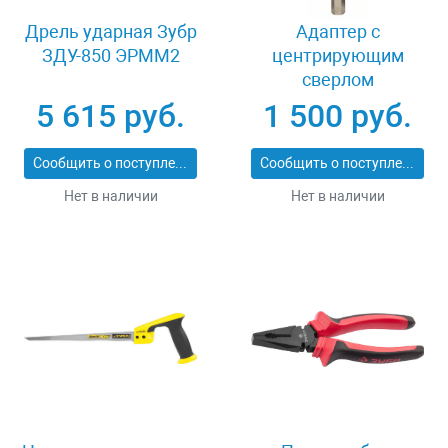
Дрель ударная Зубр
Адаптер c
ЗДУ-850 ЭРММ2
центрирующим
сверлом
шестигранный
5 615 руб.
1 500 руб.
хвостовик 8 мм
Bosch Power Change
Сообщить о поступлении
Сообщить о поступлении
2608584814
Нет в наличии
Нет в наличии