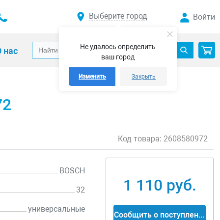
Выберите город
Войти
Не удалось определить
 нас
ваш город
Изменить
Закрыть
72
Код товара:
2608580972
BOSCH
1 110 руб.
32
универсальные
Сообщить о поступлении