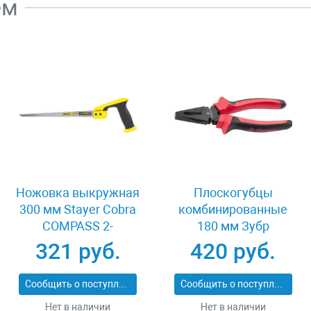
ем
Ножовка выкружная
Плоскогубцы
300 мм Stayer Cobra
комбинированные
COMPASS 2-
180 мм Зубр
15087_z02
МАСТЕР 22015-1-
321 руб.
420 руб.
18_z01
Сообщить о поступлении
Сообщить о поступлении
Нет в наличии
Нет в наличии