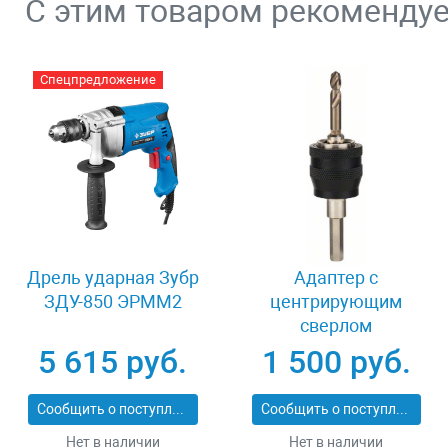
С этим товаром рекоменду
Спецпредложение
Дрель ударная Зубр
Адаптер c
ЗДУ-850 ЭРММ2
центрирующим
сверлом
шестигранный
5 615 руб.
1 500 руб.
хвостовик 8 мм
Bosch Power Change
Сообщить о поступлении
Сообщить о поступлении
2608584814
Нет в наличии
Нет в наличии