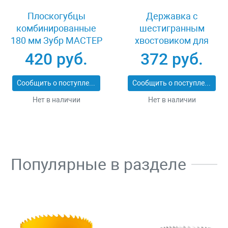
Плоскогубцы
Державка с
комбинированные
шестигранным
180 мм Зубр МАСТЕР
хвостовиком для
22015-1-18_z01
коронок с
420 руб.
372 руб.
твердосплавными
резцами 100 мм Зубр
Сообщить о поступлении
Сообщить о поступлении
ПРОФИ 29515
Нет в наличии
Нет в наличии
Популярные в разделе