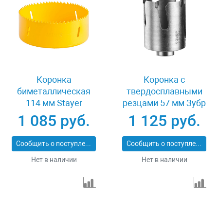
Коронка
Коронка с
биметаллическая
твердосплавными
114 мм Stayer
резцами 57 мм Зубр
PROFESSIONAL
ПРОФИ 29514-57
1 085 руб.
1 125 руб.
29547-114
Сообщить о поступлении
Сообщить о поступлении
Нет в наличии
Нет в наличии