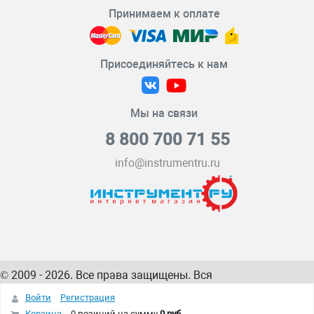
Принимаем к оплате
Присоединяйтесь к нам
Мы на связи
8 800 700 71 55
info@instrumentru.ru
© 2009 - 2026. Все права защищены. Вся
информация на сайте – собственность
ИнструментРУ
Войти
Регистрация
интернет-магазина
Корзина
0 позиций
на сумму
0 руб.