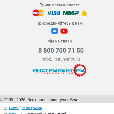
Принимаем к оплате
Присоединяйтесь к нам
Мы на связи
8 800 700 71 55
info@instrumentru.ru
© 2009 - 2026. Все права защищены. Вся
информация на сайте – собственность
ИнструментРУ
Войти
Регистрация
интернет-магазина
Корзина
0 позиций
на сумму
0 руб.