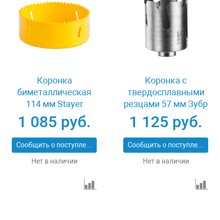
Коронка
Коронка с
биметаллическая
твердосплавными
114 мм Stayer
резцами 57 мм Зубр
PROFESSIONAL
ПРОФИ 29514-57
1 085 руб.
1 125 руб.
29547-114
Сообщить о поступлении
Сообщить о поступлении
Нет в наличии
Нет в наличии