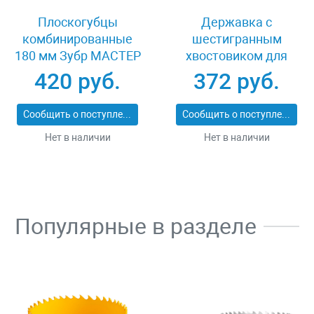
Плоскогубцы
Державка с
комбинированные
шестигранным
180 мм Зубр МАСТЕР
хвостовиком для
22015-1-18_z01
коронок с
420 руб.
372 руб.
твердосплавными
резцами 100 мм Зубр
Сообщить о поступлении
Сообщить о поступлении
ПРОФИ 29515
Нет в наличии
Нет в наличии
Популярные в разделе