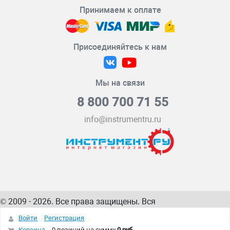
Принимаем к оплате
Присоединяйтесь к нам
Мы на связи
8 800 700 71 55
info@instrumentru.ru
© 2009 - 2026. Все права защищены. Вся
информация на сайте – собственность
ИнструментРУ
Войти
Регистрация
интернет-магазина
Корзина
0 позиций
на сумму
0 руб.