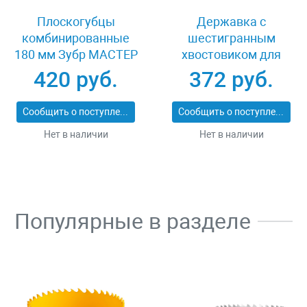
Плоскогубцы
Державка с
комбинированные
шестигранным
180 мм Зубр МАСТЕР
хвостовиком для
22015-1-18_z01
коронок с
420 руб.
372 руб.
твердосплавными
резцами 100 мм Зубр
Сообщить о поступлении
Сообщить о поступлении
ПРОФИ 29515
Нет в наличии
Нет в наличии
Популярные в разделе