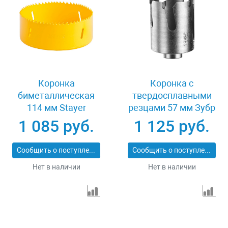
Коронка
Коронка с
биметаллическая
твердосплавными
114 мм Stayer
резцами 57 мм Зубр
PROFESSIONAL
ПРОФИ 29514-57
1 085 руб.
1 125 руб.
29547-114
Сообщить о поступлении
Сообщить о поступлении
Нет в наличии
Нет в наличии