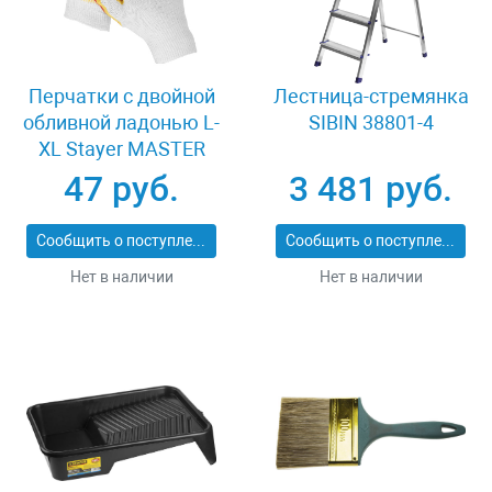
Перчатки c двойной
Лестница-стремянка
обливной ладонью L-
SIBIN 38801-4
XL Stayer MASTER
11409-XL
47 руб.
3 481 руб.
Сообщить о поступлении
Сообщить о поступлении
Нет в наличии
Нет в наличии