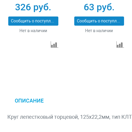
74146
125 х 22.2 мм
326 руб.
63 руб.
Сибртех 74083
Сообщить о поступлении
Сообщить о поступлении
Нет в наличии
Нет в наличии
ОПИСАНИЕ
Круг лепестковый торцевой, 125х22,2мм, тип КЛТ 