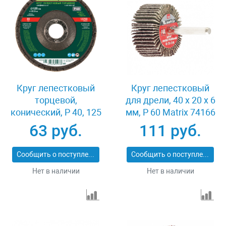
Круг лепестковый
Круг лепестковый
торцевой,
для дрели, 40 х 20 х 6
конический, Р 40, 125
мм, P 60 Matrix 74166
х 22.2 мм Сибртех
63 руб.
111 руб.
74083
Сообщить о поступлении
Сообщить о поступлении
Нет в наличии
Нет в наличии