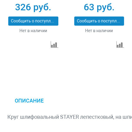
74146
125 х 22.2 мм
326 руб.
63 руб.
Сибртех 74083
Сообщить о поступлении
Сообщить о поступлении
Нет в наличии
Нет в наличии
ОПИСАНИЕ
Круг шлифовальный STAYER лепестковый, на шпил