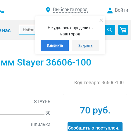
Выберите город
Войти
Не удалось определить
 нас
ваш город
Изменить
Закрыть
мм Stayer 36606-100
Код товара:
36606-100
STAYER
70 руб.
30
шпилька
Сообщить о поступлении