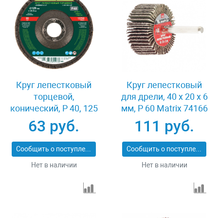
Круг лепестковый
Круг лепестковый
торцевой,
для дрели, 40 х 20 х 6
конический, Р 40, 125
мм, P 60 Matrix 74166
х 22.2 мм Сибртех
63 руб.
111 руб.
74083
Сообщить о поступлении
Сообщить о поступлении
Нет в наличии
Нет в наличии