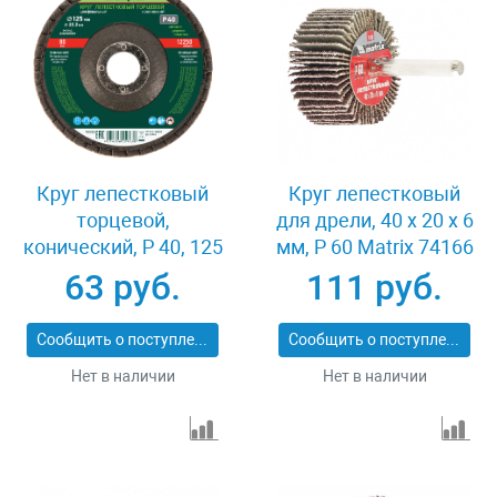
Круг лепестковый
Круг лепестковый
торцевой,
для дрели, 40 х 20 х 6
конический, Р 40, 125
мм, P 60 Matrix 74166
х 22.2 мм Сибртех
63 руб.
111 руб.
74083
Сообщить о поступлении
Сообщить о поступлении
Нет в наличии
Нет в наличии