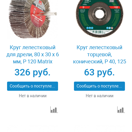
Круг лепестковый
Круг лепестковый
для дрели, 80 х 30 х 6
торцевой,
мм, P 120 Matrix
конический, Р 40, 125
74146
х 22.2 мм Сибртех
326 руб.
63 руб.
74083
Сообщить о поступлении
Сообщить о поступлении
Нет в наличии
Нет в наличии