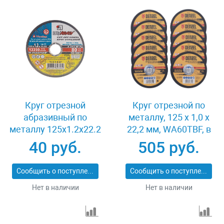
Круг отрезной
Круг отрезной по
абразивный по
металлу, 125 х 1,0 х
металлу 125x1.2x22.2
22,2 мм, WA60TBF, в
мм Луга 3612-125-1.2
метал.банке, 10 шт.
40 руб.
505 руб.
Denzel 737610
Сообщить о поступлении
Сообщить о поступлении
Нет в наличии
Нет в наличии