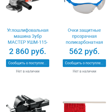
Углошлифовальная
Очки защитные
машина Зубр
прозрачная
МАСТЕР УШМ-115-
поликарбонатная
800 М3
монолинза ЗУБР
2 860 руб.
562 руб.
ЭКСПЕРТ 110310
Сообщить о поступлении
Сообщить о поступлении
Нет в наличии
Нет в наличии