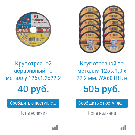
Круг отрезной
Круг отрезной по
абразивный по
металлу, 125 х 1,0 х
металлу 125x1.2x22.2
22,2 мм, WA60TBF, в
мм Луга 3612-125-1.2
метал.банке, 10 шт.
40 руб.
505 руб.
Denzel 737610
Сообщить о поступлении
Сообщить о поступлении
Нет в наличии
Нет в наличии