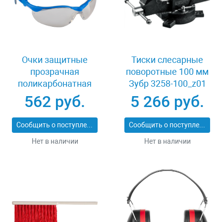
Очки защитные
Тиски слесарные
прозрачная
поворотные 100 мм
поликарбонатная
Зубр 3258-100_z01
монолинза ЗУБР
562 руб.
5 266 руб.
ЭКСПЕРТ 110310
Сообщить о поступлении
Сообщить о поступлении
Нет в наличии
Нет в наличии