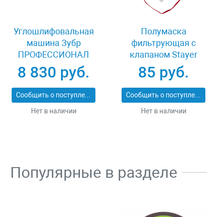
Углошлифовальная
Полумаска
машина Зубр
фильтрующая с
ПРОФЕССИОНАЛ
клапаном Stayer
УШМ-П230-2100 ПВ
MASTER 11116
8 830 руб.
85 руб.
Сообщить о поступлении
Сообщить о поступлении
Нет в наличии
Нет в наличии
Популярные в разделе