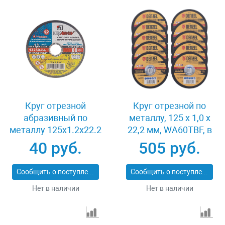
Круг отрезной
Круг отрезной по
абразивный по
металлу, 125 х 1,0 х
металлу 125x1.2x22.2
22,2 мм, WA60TBF, в
мм Луга 3612-125-1.2
метал.банке, 10 шт.
40 руб.
505 руб.
Denzel 737610
Сообщить о поступлении
Сообщить о поступлении
Нет в наличии
Нет в наличии