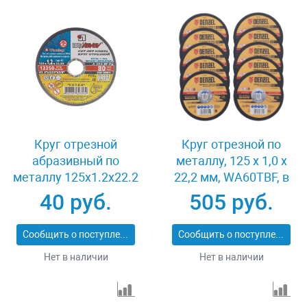
Круг отрезной
Круг отрезной по
абразивный по
металлу, 125 х 1,0 х
металлу 125x1.2x22.2
22,2 мм, WA60TBF, в
мм Луга 3612-125-1.2
метал.банке, 10 шт.
40 руб.
505 руб.
Denzel 737610
Сообщить о поступлении
Сообщить о поступлении
Нет в наличии
Нет в наличии