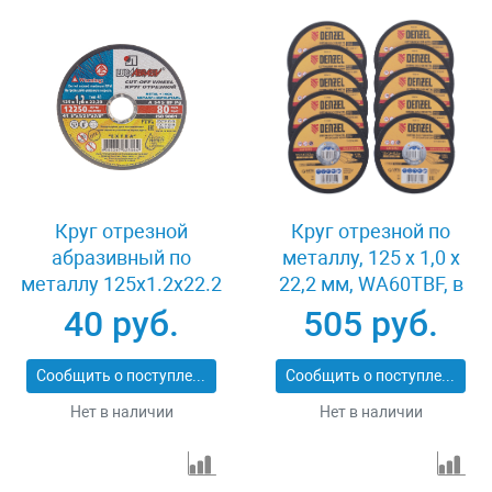
Круг отрезной
Круг отрезной по
абразивный по
металлу, 125 х 1,0 х
металлу 125x1.2x22.2
22,2 мм, WA60TBF, в
мм Луга 3612-125-1.2
метал.банке, 10 шт.
40 руб.
505 руб.
Denzel 737610
Сообщить о поступлении
Сообщить о поступлении
Нет в наличии
Нет в наличии