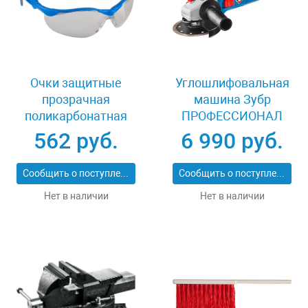
Очки защитные
Углошлифовальная
прозрачная
машина Зубр
поликарбонатная
ПРОФЕССИОНАЛ
монолинза ЗУБР
УШМ-П125-1200
562 руб.
6 990 руб.
ЭКСПЕРТ 110310
ЭПСТ
Сообщить о поступлении
Сообщить о поступлении
Нет в наличии
Нет в наличии