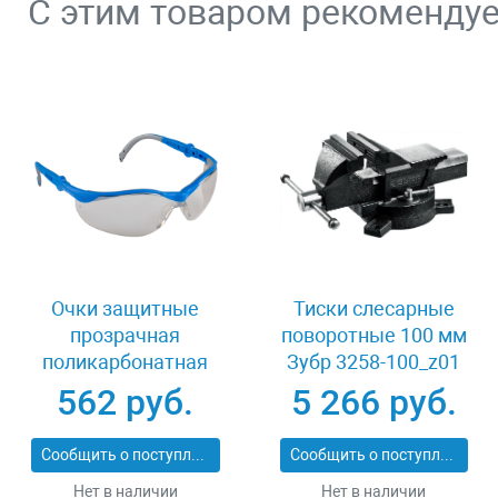
С этим товаром рекоменду
Очки защитные
Тиски слесарные
прозрачная
поворотные 100 мм
поликарбонатная
Зубр 3258-100_z01
монолинза ЗУБР
562 руб.
5 266 руб.
ЭКСПЕРТ 110310
Сообщить о поступлении
Сообщить о поступлении
Нет в наличии
Нет в наличии