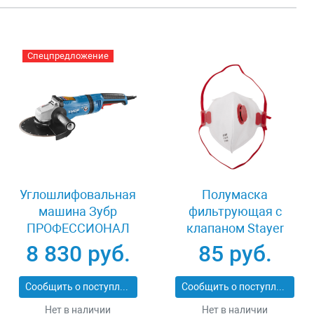
Спецпредложение
Углошлифовальная
Полумаска
машина Зубр
фильтрующая с
ПРОФЕССИОНАЛ
клапаном Stayer
УШМ-П230-2100 ПВ
MASTER 11116
8 830 руб.
85 руб.
Сообщить о поступлении
Сообщить о поступлении
Нет в наличии
Нет в наличии