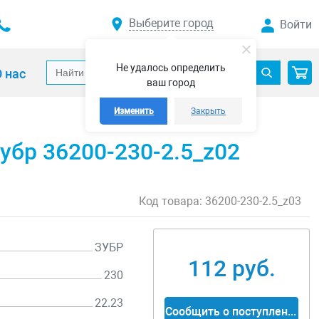
Выберите город
Войти
Не удалось определить
 нас
ваш город
Изменить
Закрыть
убр 36200-230-2.5_z02
Код товара:
36200-230-2.5_z03
ЗУБР
112 руб.
230
22.23
Сообщить о поступлении