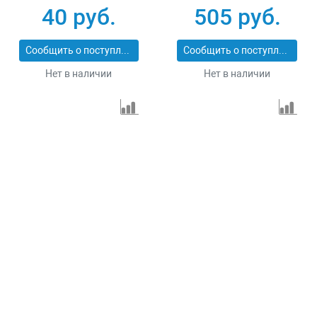
125x1.2x22.2 мм
метал.банке, 10 шт.
40 руб.
505 руб.
Луга 3612-125-1.2
Denzel 737610
Сообщить о поступлении
Сообщить о поступлении
Нет в наличии
Нет в наличии