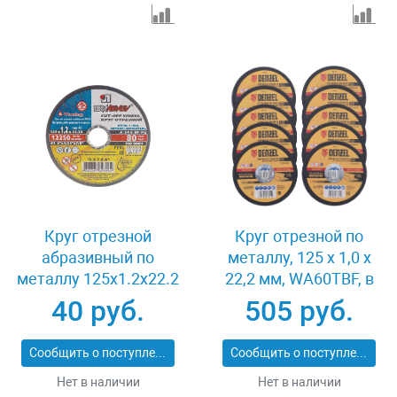
Круг отрезной
Круг отрезной по
абразивный по
металлу, 125 х 1,0 х
металлу 125x1.2x22.2
22,2 мм, WA60TBF, в
мм Луга 3612-125-1.2
метал.банке, 10 шт.
40 руб.
505 руб.
Denzel 737610
Сообщить о поступлении
Сообщить о поступлении
Нет в наличии
Нет в наличии