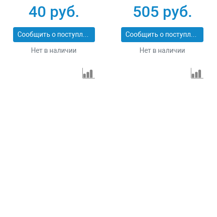
125x1.2x22.2 мм
метал.банке, 10 шт.
40 руб.
505 руб.
Луга 3612-125-1.2
Denzel 737610
Сообщить о поступлении
Сообщить о поступлении
Нет в наличии
Нет в наличии