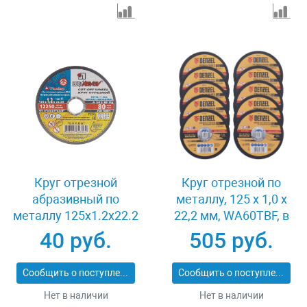
Круг отрезной
Круг отрезной по
абразивный по
металлу, 125 х 1,0 х
металлу 125x1.2x22.2
22,2 мм, WA60TBF, в
мм Луга 3612-125-1.2
метал.банке, 10 шт.
40 руб.
505 руб.
Denzel 737610
Сообщить о поступлении
Сообщить о поступлении
Нет в наличии
Нет в наличии