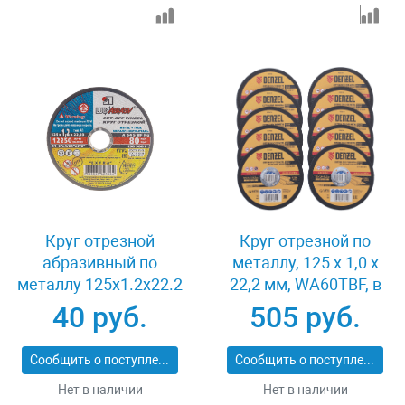
Круг отрезной
Круг отрезной по
абразивный по
металлу, 125 х 1,0 х
металлу 125x1.2x22.2
22,2 мм, WA60TBF, в
мм Луга 3612-125-1.2
метал.банке, 10 шт.
40 руб.
505 руб.
Denzel 737610
Сообщить о поступлении
Сообщить о поступлении
Нет в наличии
Нет в наличии