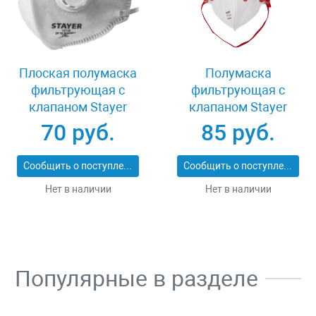
Плоская полумаска
Полумаска
фильтрующая с
фильтрующая с
клапаном Stayer
клапаном Stayer
11113_z01
MASTER 11116
70 руб.
85 руб.
Сообщить о поступлении
Сообщить о поступлении
Нет в наличии
Нет в наличии
Популярные в разделе