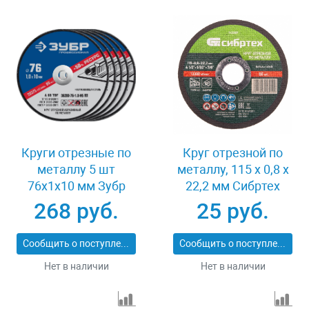
Круги отрезные по
Круг отрезной по
металлу 5 шт
металлу, 115 х 0,8 х
76x1x10 мм Зубр
22,2 мм Сибртех
36200-76-1.0-H5_z03
743307
268 руб.
25 руб.
Сообщить о поступлении
Сообщить о поступлении
Нет в наличии
Нет в наличии