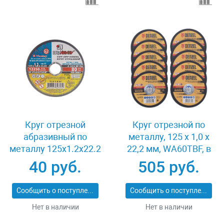
Круг отрезной
Круг отрезной по
абразивный по
металлу, 125 х 1,0 х
металлу 125x1.2x22.2
22,2 мм, WA60TBF, в
мм Луга 3612-125-1.2
метал.банке, 10 шт.
40 руб.
505 руб.
Denzel 737610
Сообщить о поступлении
Сообщить о поступлении
Нет в наличии
Нет в наличии