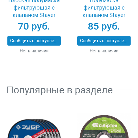
Плоская полумаска
Полумаска
фильтрующая с
фильтрующая с
клапаном Stayer
клапаном Stayer
11113_z01
MASTER 11116
70 руб.
85 руб.
Сообщить о поступлении
Сообщить о поступлении
Нет в наличии
Нет в наличии
Популярные в разделе