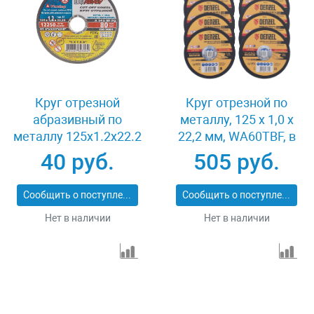
Круг отрезной
Круг отрезной по
абразивный по
металлу, 125 х 1,0 х
металлу 125x1.2x22.2
22,2 мм, WA60TBF, в
мм Луга 3612-125-1.2
метал.банке, 10 шт.
40 руб.
505 руб.
Denzel 737610
Сообщить о поступлении
Сообщить о поступлении
Нет в наличии
Нет в наличии