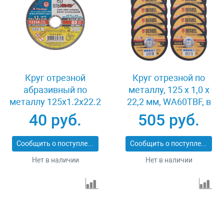
Круг отрезной
Круг отрезной по
абразивный по
металлу, 125 х 1,0 х
металлу 125x1.2x22.2
22,2 мм, WA60TBF, в
мм Луга 3612-125-1.2
метал.банке, 10 шт.
40 руб.
505 руб.
Denzel 737610
Сообщить о поступлении
Сообщить о поступлении
Нет в наличии
Нет в наличии