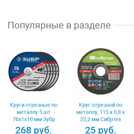
Популярные в разделе
Круги отрезные по
Круг отрезной по
металлу 5 шт
металлу, 115 х 0,8 х
76x1x10 мм Зубр
22,2 мм Сибртех
36200-76-1.0-H5_z03
743307
268 руб.
25 руб.