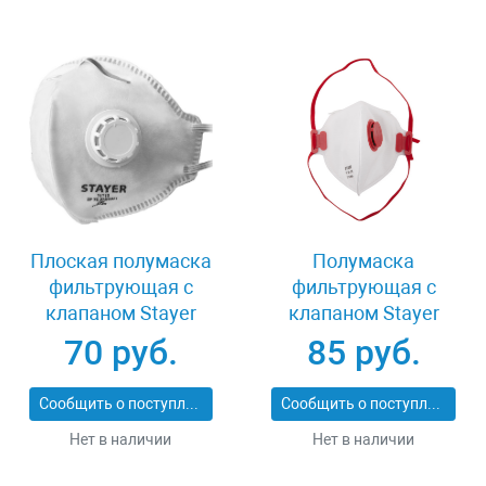
Плоская полумаска
Полумаска
фильтрующая с
фильтрующая с
клапаном Stayer
клапаном Stayer
11113_z01
MASTER 11116
70 руб.
85 руб.
Сообщить о поступлении
Сообщить о поступлении
Нет в наличии
Нет в наличии