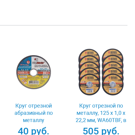
Круг отрезной
Круг отрезной по
абразивный по
металлу, 125 х 1,0 х
металлу
22,2 мм, WA60TBF, в
125x1.2x22.2 мм
метал.банке, 10 шт.
40 руб.
505 руб.
Луга 3612-125-1.2
Denzel 737610