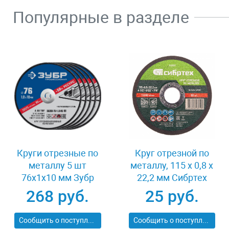
Популярные в разделе
Круги отрезные по
Круг отрезной по
металлу 5 шт
металлу, 115 х 0,8 х
76x1x10 мм Зубр
22,2 мм Сибртех
36200-76-1.0-H5_z03
743307
268 руб.
25 руб.
Сообщить о поступлении
Сообщить о поступлении