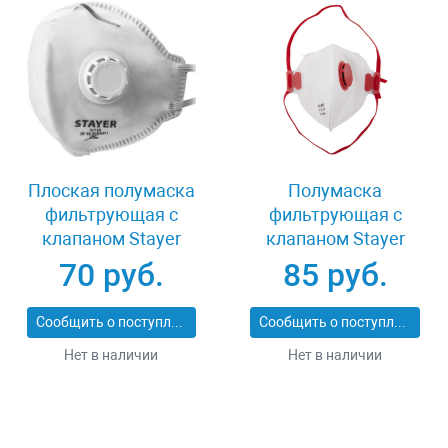
Плоская полумаска
Полумаска
фильтрующая с
фильтрующая с
клапаном Stayer
клапаном Stayer
11113_z01
MASTER 11116
70 руб.
85 руб.
Сообщить о поступлении
Сообщить о поступлении
Нет в наличии
Нет в наличии