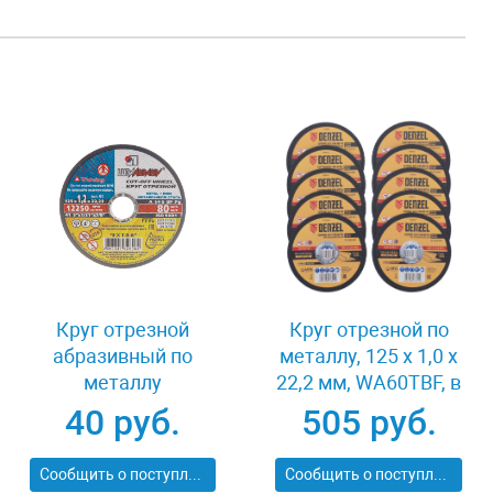
Круг отрезной
Круг отрезной по
абразивный по
металлу, 125 х 1,0 х
металлу
22,2 мм, WA60TBF, в
125x1.2x22.2 мм
метал.банке, 10 шт.
40 руб.
505 руб.
Луга 3612-125-1.2
Denzel 737610
Сообщить о поступлении
Сообщить о поступлении