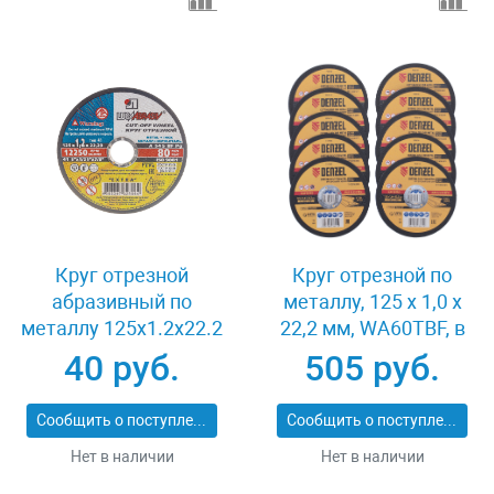
Круг отрезной
Круг отрезной по
абразивный по
металлу, 125 х 1,0 х
металлу 125x1.2x22.2
22,2 мм, WA60TBF, в
мм Луга 3612-125-1.2
метал.банке, 10 шт.
40 руб.
505 руб.
Denzel 737610
Сообщить о поступлении
Сообщить о поступлении
Нет в наличии
Нет в наличии