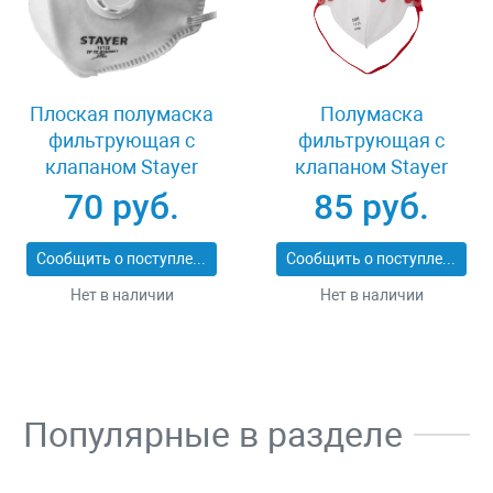
Плоская полумаска
Полумаска
фильтрующая с
фильтрующая с
клапаном Stayer
клапаном Stayer
11113_z01
MASTER 11116
70 руб.
85 руб.
Сообщить о поступлении
Сообщить о поступлении
Нет в наличии
Нет в наличии
Популярные в разделе