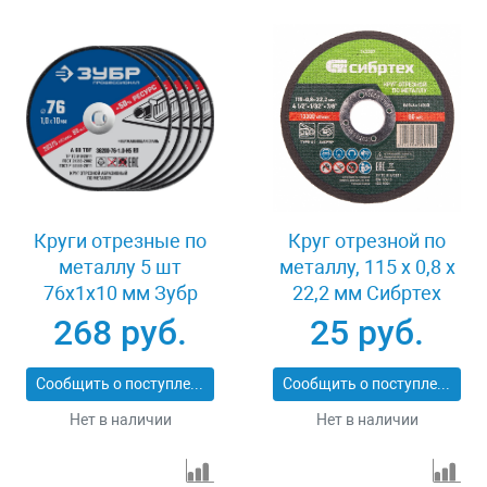
Круги отрезные по
Круг отрезной по
металлу 5 шт
металлу, 115 х 0,8 х
76x1x10 мм Зубр
22,2 мм Сибртех
36200-76-1.0-H5_z03
743307
268 руб.
25 руб.
Сообщить о поступлении
Сообщить о поступлении
Нет в наличии
Нет в наличии