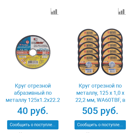
Круг отрезной
Круг отрезной по
абразивный по
металлу, 125 х 1,0 х
металлу 125x1.2x22.2
22,2 мм, WA60TBF, в
мм Луга 3612-125-1.2
метал.банке, 10 шт.
40 руб.
505 руб.
Denzel 737610
Сообщить о поступлении
Сообщить о поступлении