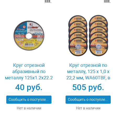
Круг отрезной
Круг отрезной по
абразивный по
металлу, 125 х 1,0 х
металлу 125x1.2x22.2
22,2 мм, WA60TBF, в
мм Луга 3612-125-1.2
метал.банке, 10 шт.
40 руб.
505 руб.
Denzel 737610
Сообщить о поступлении
Сообщить о поступлении
Нет в наличии
Нет в наличии