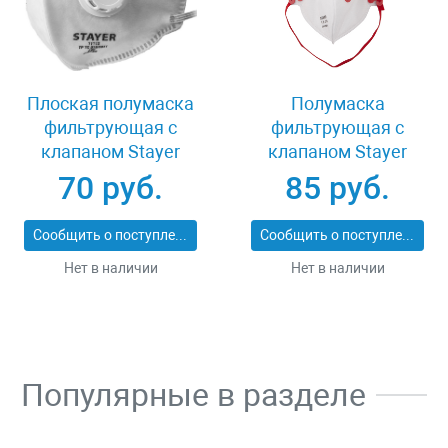
Плоская полумаска
Полумаска
фильтрующая с
фильтрующая с
клапаном Stayer
клапаном Stayer
11113_z01
MASTER 11116
70 руб.
85 руб.
Сообщить о поступлении
Сообщить о поступлении
Нет в наличии
Нет в наличии
Популярные в разделе