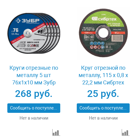
Круги отрезные по
Круг отрезной по
металлу 5 шт
металлу, 115 х 0,8 х
76x1x10 мм Зубр
22,2 мм Сибртех
36200-76-1.0-H5_z03
743307
268 руб.
25 руб.
Сообщить о поступлении
Сообщить о поступлении
Нет в наличии
Нет в наличии