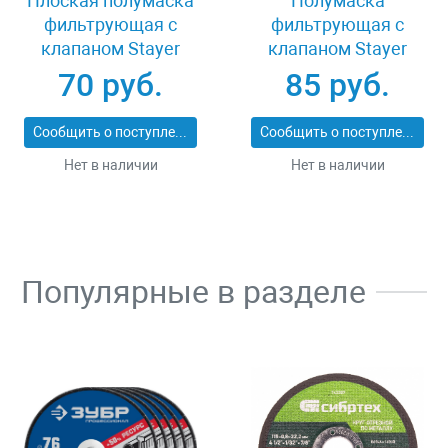
Плоская полумаска
Полумаска
фильтрующая с
фильтрующая с
клапаном Stayer
клапаном Stayer
11113_z01
MASTER 11116
70 руб.
85 руб.
Сообщить о поступлении
Сообщить о поступлении
Нет в наличии
Нет в наличии
Популярные в разделе