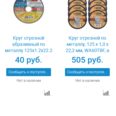
Круг отрезной
Круг отрезной по
абразивный по
металлу, 125 х 1,0 х
металлу 125x1.2x22.2
22,2 мм, WA60TBF, в
мм Луга 3612-125-1.2
метал.банке, 10 шт.
40 руб.
505 руб.
Denzel 737610
Сообщить о поступлении
Сообщить о поступлении
Нет в наличии
Нет в наличии