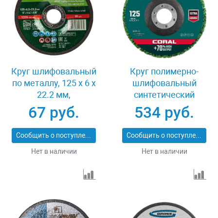
Круг шлифовальный
Круг полимерно-
по металлу, 125 х 6 х
шлифовальный
22.2 мм,
синтетический
9%WA+75%A+16%B,
абразивный 125х22.2
67 руб.
534 руб.
Сибртех 744007
мм Kraftool CORAL
36599-125
Сообщить о поступлении
Сообщить о поступлении
Нет в наличии
Нет в наличии