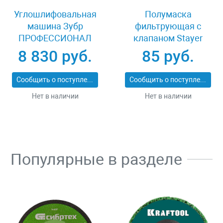
Углошлифовальная
Полумаска
машина Зубр
фильтрующая с
ПРОФЕССИОНАЛ
клапаном Stayer
УШМ-П230-2100 ПВ
MASTER 11116
8 830 руб.
85 руб.
Сообщить о поступлении
Сообщить о поступлении
Нет в наличии
Нет в наличии
Популярные в разделе